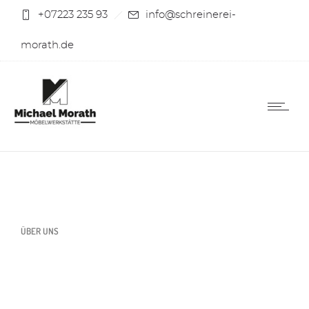
+07223 235 93
info@schreinerei-
morath.de
ÜBER UNS
Unsere Schreinerei und Möbelwerkstätte
legt großen Wert auf Qualität und
Hochwertigkeit. Technisch auf höchstem
Niveau sind wir die Spezialisten für alle Art