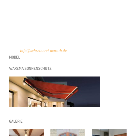
von Möbelbau. Und das seit über 130 Jahren!
Mühlenstraße 34 | 77815 Bühl
07223 235 93
info@schreinerei-morath.de
MÖBEL
WAREMA SONNENSCHUTZ
GALERIE